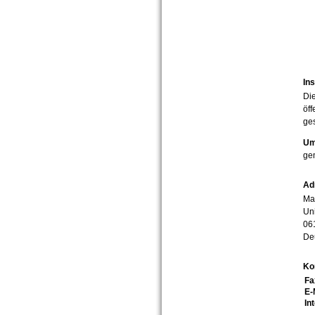
Ins
Die
öff
ges
Um
ge
Ad
Mar
Uni
06
De
Ko
Fa
E-
In