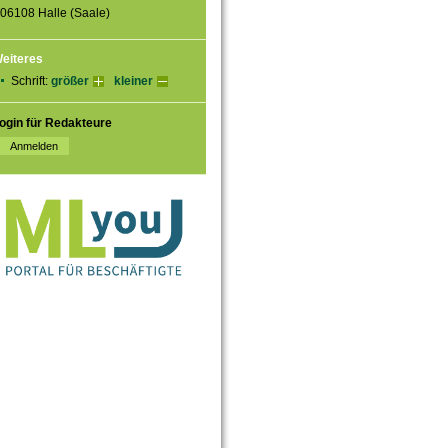
06108 Halle (Saale)
eiteres
Schrift:
größer
kleiner
ogin für Redakteure