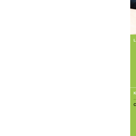
L
K
C