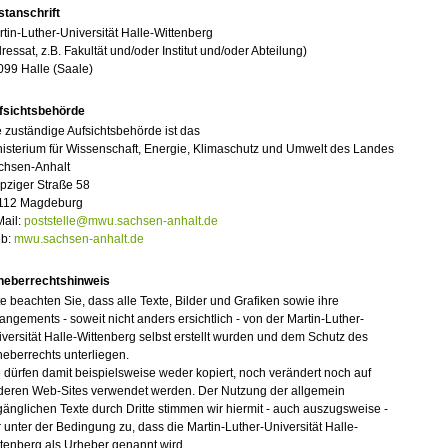
stanschrift
tin-Luther-Universität Halle-Wittenberg
ressat, z.B. Fakultät und/oder Institut und/oder Abteilung)
099 Halle (Saale)
fsichtsbehörde
 zuständige Aufsichtsbehörde ist das
isterium für Wissenschaft, Energie, Klimaschutz und Umwelt des Landes
chsen-Anhalt
pziger Straße 58
112 Magdeburg
Mail:
poststelle@mwu.sachsen-anhalt.de
b:
mwu.sachsen-anhalt.de
heberrechtshinweis
te beachten Sie, dass alle Texte, Bilder und Grafiken sowie ihre
angements - soweit nicht anders ersichtlich - von der Martin-Luther-
versität Halle-Wittenberg selbst erstellt wurden und dem Schutz des
eberrechts unterliegen.
 dürfen damit beispielsweise weder kopiert, noch verändert noch auf
deren Web-Sites verwendet werden. Der Nutzung der allgemein
änglichen Texte durch Dritte stimmen wir hiermit - auch auszugsweise -
 unter der Bedingung zu, dass die Martin-Luther-Universität Halle-
tenberg als Urheber genannt wird.