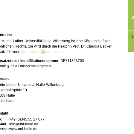
W
titution
L
 Martin-Luther-Universität Halle-Wittenberg ist eine Körperschaft des
entlichen Rechts. Sie wird durch die Rektorin Prof. Dr. Claudia Becker
etzlich vertreten:
rektorin@uni-halle.de
satzsteuer-Identifikationsnummer
DE811353703
mäß § 27 a Umsatzsteuergesetz
resse
tin-Luther-Universität Halle-Wittenberg
versitätsplatz 10
108 Halle
utschland
ntakt
x
+49 (0)345 55 27 077
Mail
info@uni-halle.de
ternet
www.uni-halle.de