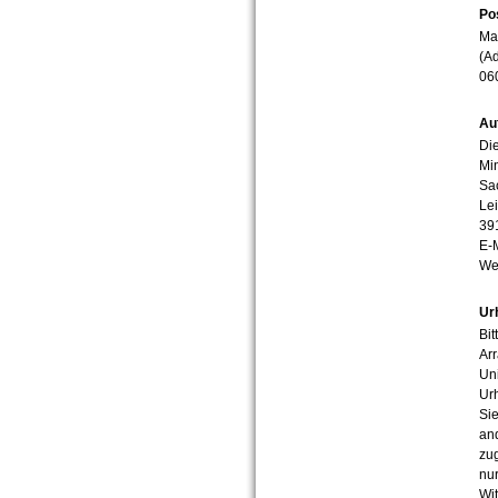
Po
Mar
(Ad
06
Au
Die
Min
Sa
Lei
39
E-
We
Ur
Bit
Arr
Uni
Urh
Sie
an
zug
nur
Wit