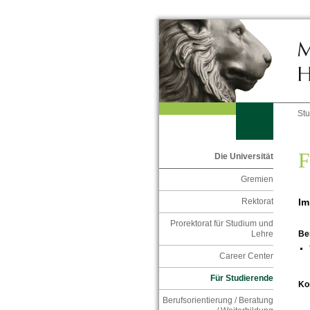
St
F
Die Universität
Gremien
Im
Rektorat
Prorektorat für Studium und
Lehre
Be
Career Center
Für Studierende
Ko
Berufsorientierung / Beratung