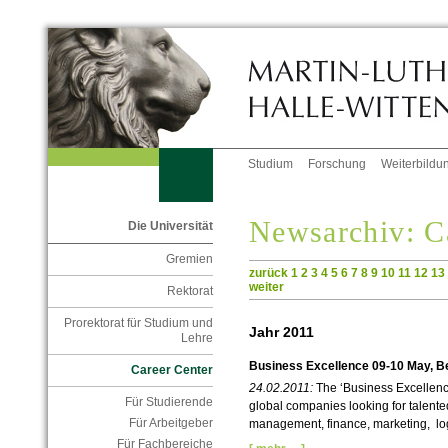
Studium
Forschung
Weiterbildu
Newsarchiv: C
Die Universität
Gremien
zurück
1
2
3
4
5
6
7
8
9
10
11
12
13
weiter
Rektorat
Prorektorat für Studium und
Jahr 2011
Lehre
Business Excellence 09-10 May, Be
Career Center
24.02.2011:
The ‘Business Excellenc
Für Studierende
global companies looking for talented
Für Arbeitgeber
management, finance, marketing, logi
Für Fachbereiche