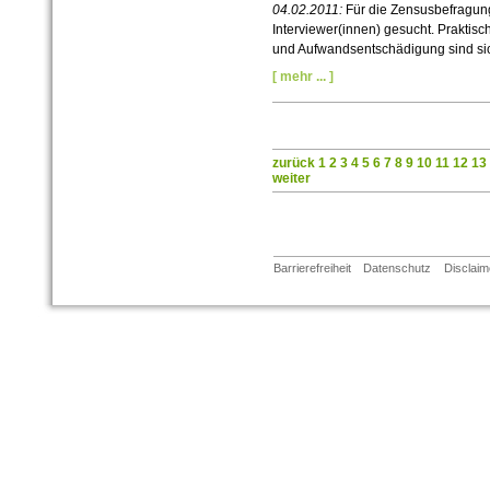
04.02.2011:
Für die Zensusbefragun
Interviewer(innen) gesucht. Praktis
und Aufwandsentschädigung sind sic
[ mehr ... ]
zurück
1
2
3
4
5
6
7
8
9
10
11
12
13
weiter
Barrierefreiheit
Datenschutz
Disclaim