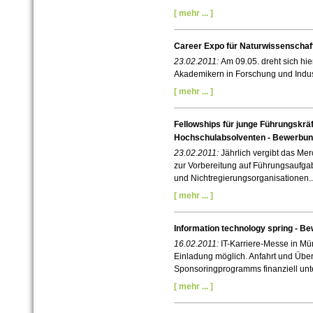
[ mehr ... ]
Career Expo für Naturwissenschaft
23.02.2011:
Am 09.05. dreht sich hie
Akademikern in Forschung und Indust
[ mehr ... ]
Fellowships für junge Führungskräf
Hochschulabsolventen - Bewerbun
23.02.2011:
Jährlich vergibt das Me
zur Vorbereitung auf Führungsaufgab
und Nichtregierungsorganisationen..
[ mehr ... ]
Information technology spring - B
16.02.2011:
IT-Karriere-Messe in Mü
Einladung möglich. Anfahrt und Üb
Sponsoringprogramms finanziell unte
[ mehr ... ]