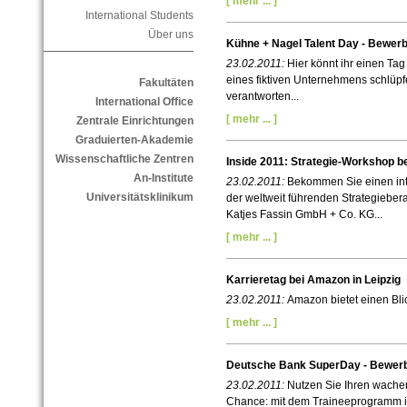
[ mehr ... ]
International Students
Über uns
Kühne + Nagel Talent Day - Bewer
23.02.2011:
Hier könnt ihr einen Tag
eines fiktiven Unternehmens schlüpf
Fakultäten
verantworten...
International Office
[ mehr ... ]
Zentrale Einrichtungen
Graduierten-Akademie
Wissenschaftliche Zentren
Inside 2011: Strategie-Workshop b
An-Institute
23.02.2011:
Bekommen Sie einen int
Universitätsklinikum
der weltweit führenden Strategieber
Katjes Fassin GmbH + Co. KG...
[ mehr ... ]
Karrieretag bei Amazon in Leipzig
23.02.2011:
Amazon bietet einen Blic
[ mehr ... ]
Deutsche Bank SuperDay - Bewerb
23.02.2011:
Nutzen Sie Ihren wachen
Chance: mit dem Traineeprogramm im 